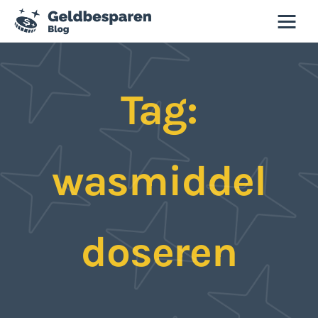
Geld besparen blog
Tag:
Besparen
Budgettips
wasmiddel
Duurzaamheid
Slim winkelen
doseren
Tweedehands