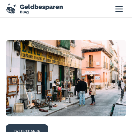
Geld besparen blog
Besparen
Budgettips
Duurzaamheid
Slim winkelen
Tweedehands
TWEEDEHANDS