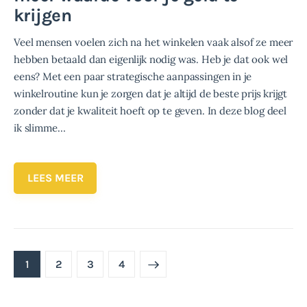
krijgen
Veel mensen voelen zich na het winkelen vaak alsof ze meer
hebben betaald dan eigenlijk nodig was. Heb je dat ook wel
eens? Met een paar strategische aanpassingen in je
winkelroutine kun je zorgen dat je altijd de beste prijs krijgt
zonder dat je kwaliteit hoeft op te geven. In deze blog deel
ik slimme…
LEES MEER
Berichten
paginering
PAGE
1
PAGE
2
>
PAGE
3
PAGE
4