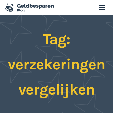
Geld besparen blog
Tag:
Besparen
Budgettips
verzekeringen
Duurzaamheid
Slim winkelen
vergelijken
Tweedehands