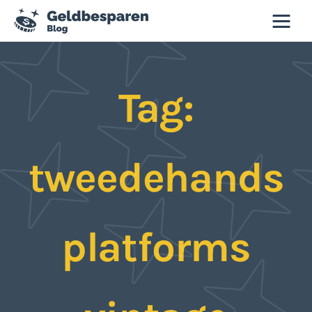
Geld besparen blog
Tag:
Besparen
Budgettips
tweedehands
Duurzaamheid
Slim winkelen
platforms
Tweedehands