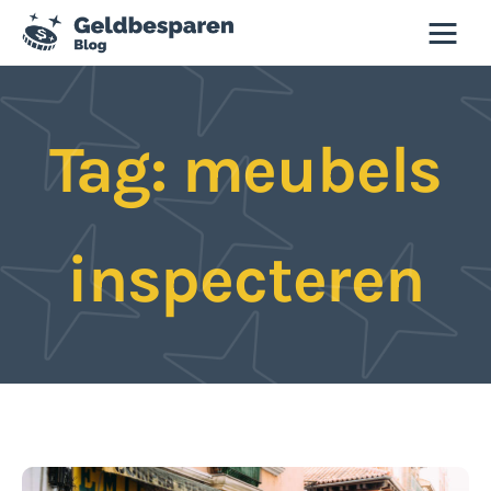
Geld besparen blog
Tag: meubels
Besparen
Budgettips
inspecteren
Duurzaamheid
Slim winkelen
Tweedehands