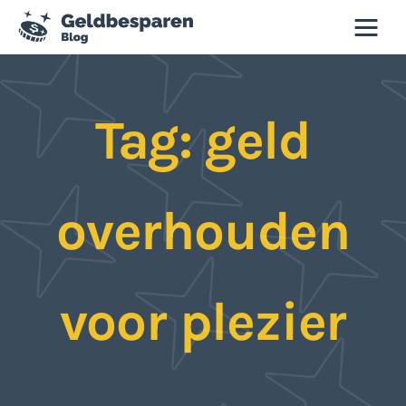
Geld besparen blog
Tag: geld
Besparen
Budgettips
overhouden
Duurzaamheid
Slim winkelen
voor plezier
Tweedehands