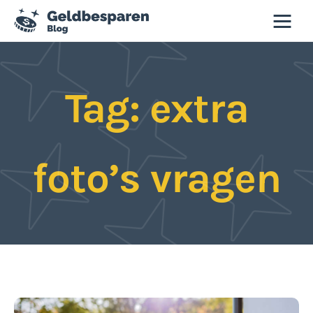
Geld besparen blog
Tag: extra
Besparen
Budgettips
foto’s vragen
Duurzaamheid
Slim winkelen
Tweedehands