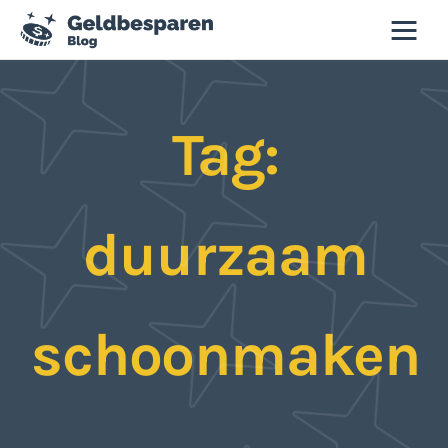
Geld besparen blog
Tag:
Besparen
Budgettips
duurzaam
Duurzaamheid
Slim winkelen
schoonmaken
Tweedehands