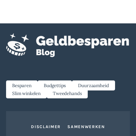
Besparen
Budgettips
Duurzaamheid
Slim winkelen
Tweedehands
DISCLAIMER
SAMENWERKEN