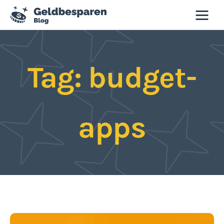
Geld besparen blog
Tag: budget-
Besparen
Budgettips
apps
Duurzaamheid
Slim winkelen
Tweedehands