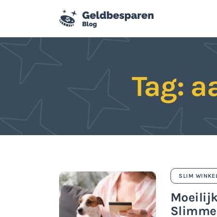
Besparen
Budgettips
Duurzaamheid
Tag: 
Slim winkelen
Tweedehands
SLIM WINKE
Moeilij
Slimme 