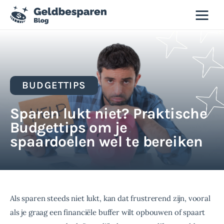
Geld besparen blog
Besparen
BUDGETTIPS
Budgettips
Sparen lukt niet? Praktische
Duurzaamheid
Budgettips om je
spaardoelen wel te bereiken
Slim winkelen
Tweedehands
Als sparen steeds niet lukt, kan dat frustrerend zijn, vooral 
als je graag een financiële buffer wilt opbouwen of spaart 