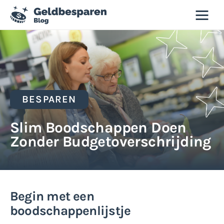
Geld besparen blog
Besparen
Budgettips
BESPAREN
Duurzaamheid
Slim Boodschappen Doen
Zonder Budgetoverschrijding
Slim winkelen
Tweedehands
Begin met een
boodschappenlijstje